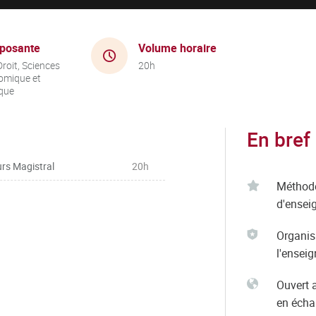
posante
Volume horaire
roit, Sciences
20h
omique et
ique
En bref
rs Magistral
20h
Méthod
d'ensei
Organis
l'ensei
Ouvert 
en éch