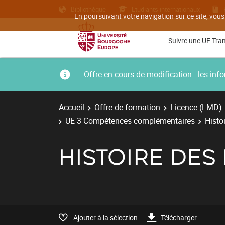
Bibliothèque
Etudiants internationaux
En poursuivant votre navigation sur ce site, vous
Suivre une UE Tra
Offre en cours de modification : les i
Accueil
Offre de formation
Licence (LMD)
UE 3 Compétences complémentaires
Histo
HISTOIRE DES
Ajouter à la sélection
Télécharger