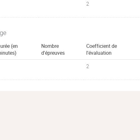
2
age
urée (en
Nombre
Coefficient de
inutes)
d'épreuves
l'évaluation
2