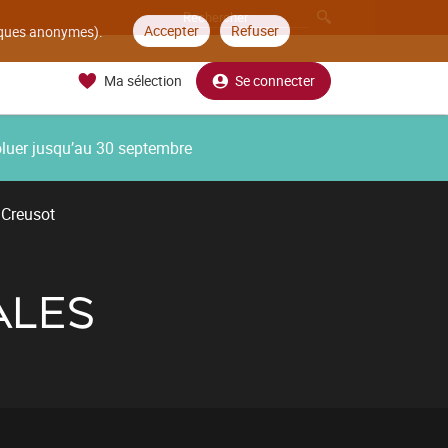
Accepter
Refuser
tiques anonymes).
Ma sélection
Se connecter
oluer jusqu’au 30 septembre
 Creusot
ALES