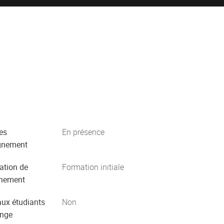
es
En présence
gnement
ation de
Formation initiale
gnement
aux étudiants
Non
ange