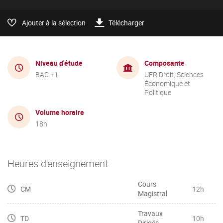
Ajouter à la sélection
Télécharger
Niveau d'étude
Composante
BAC +1
UFR Droit, Sciences
Économique et
Politique
Volume horaire
18h
Heures d'enseignement
Cours
CM
12h
Magistral
Travaux
TD
10h
Dirigés