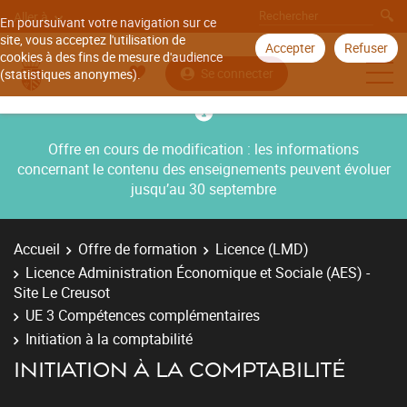
Aller à
En poursuivant votre navigation sur ce
site, vous acceptez l'utilisation de
Accepter
Refuser
cookies à des fins de mesure d'audience
Se connecter
(statistiques anonymes).
Offre en cours de modification : les informations
concernant le contenu des enseignements peuvent évoluer
jusqu’au 30 septembre
Accueil
Offre de formation
Licence (LMD)
Licence Administration Économique et Sociale (AES) -
Site Le Creusot
UE 3 Compétences complémentaires
Initiation à la comptabilité
INITIATION À LA COMPTABILITÉ