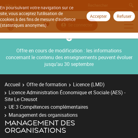
Aller à
En poursuivant votre navigation sur ce
site, vous acceptez l'utilisation de
Accepter
Refuser
cookies à des fins de mesure d'audience
Se connecter
(statistiques anonymes).
Offre en cours de modification : les informations
concernant le contenu des enseignements peuvent évoluer
jusqu’au 30 septembre
Accueil
Offre de formation
Licence (LMD)
Licence Administration Économique et Sociale (AES) -
Site Le Creusot
UE 3 Compétences complémentaires
Management des organisations
MANAGEMENT DES
ORGANISATIONS