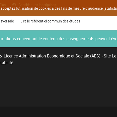
Plan
Candidatures inscriptions
 acceptez l'utilisation de cookies à des fins de mesure d'audience (statis
nsversale
Lire le référentiel commun des études
nformations concernant le contenu des enseignements peuvent év
Licence Administration Économique et Sociale (AES) - Site Le
abilité
É