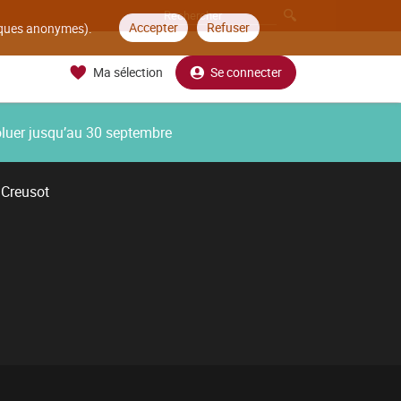
Accepter
Refuser
tiques anonymes).
Ma sélection
Se connecter
oluer jusqu’au 30 septembre
 Creusot