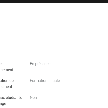
es
En présence
gnement
ation de
Formation initiale
gnement
aux étudiants
Non
ange