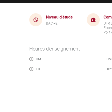
Niveau d'étude
Com
BAC +2
UFR D
Écon
Polit
Heures d'enseignement
CM
Cou
TD
Tra