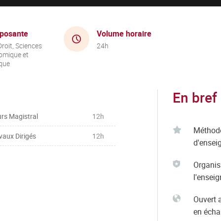
posante
Volume horaire
roit, Sciences
24h
omique et
ique
En bref
rs Magistral
12h
Méthod
vaux Dirigés
12h
d'ensei
Organis
l'ensei
Ouvert 
en éch