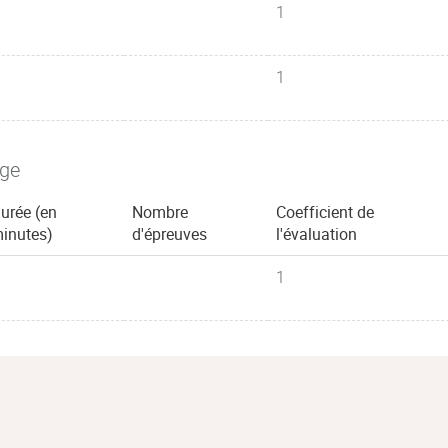
1
1
age
urée (en
Nombre
Coefficient de
inutes)
d'épreuves
l'évaluation
1