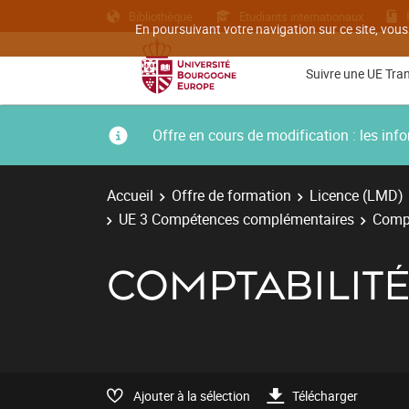
Bibliothèque
Etudiants internationaux
En poursuivant votre navigation sur ce site, vous
Suivre une UE Tra
Offre en cours de modification : les i
Accueil
Offre de formation
Licence (LMD)
UE 3 Compétences complémentaires
Compt
COMPTABILIT
Ajouter à la sélection
Télécharger