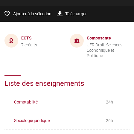
Ajouter à la sélection
Télécharger
ECTS
Composante
7 crédits
UFR Droit, Sciences
Économique et
Politique
Liste des enseignements
Comptabilité
24h
Sociologie juridique
26h