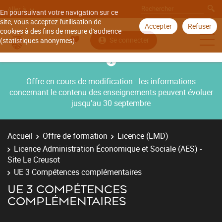
Aller à
En poursuivant votre navigation sur ce
site, vous acceptez l'utilisation de
Accepter
Refuser
cookies à des fins de mesure d'audience
Se connecter
(statistiques anonymes).
Offre en cours de modification : les informations
concernant le contenu des enseignements peuvent évoluer
jusqu’au 30 septembre
Accueil
Offre de formation
Licence (LMD)
Licence Administration Économique et Sociale (AES) -
Site Le Creusot
UE 3 Compétences complémentaires
UE 3 COMPÉTENCES
COMPLÉMENTAIRES