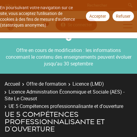
Aller à
En poursuivant votre navigation sur ce
site, vous acceptez l'utilisation de
Accepter
Refuser
cookies à des fins de mesure d'audience
Se connecter
(statistiques anonymes).
Offre en cours de modification : les informations
concernant le contenu des enseignements peuvent évoluer
jusqu’au 30 septembre
Accueil
Offre de formation
Licence (LMD)
Licence Administration Économique et Sociale (AES) -
Site Le Creusot
UE 5 Compétences professionnalisante et d'ouverture
UE 5 COMPÉTENCES
PROFESSIONNALISANTE ET
D'OUVERTURE