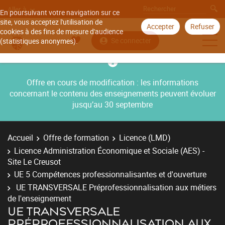
Aller à
En poursuivant votre navigation sur ce
site, vous acceptez l'utilisation de
Accepter
Refuser
cookies à des fins de mesure d'audience
Se connecter
(statistiques anonymes).
Offre en cours de modification : les informations
concernant le contenu des enseignements peuvent évoluer
jusqu’au 30 septembre
Accueil
Offre de formation
Licence (LMD)
Licence Administration Économique et Sociale (AES) -
Site Le Creusot
UE 5 Compétences professionnalisantes et d'ouverture
UE TRANSVERSALE Préprofessionnalisation aux métiers
de l'enseignement
UE TRANSVERSALE
PRÉPROFESSIONNALISATION AUX