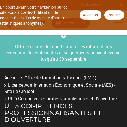
Aller à
En poursuivant votre navigation sur ce
site, vous acceptez l'utilisation de
Accepter
Refuser
cookies à des fins de mesure d'audience
Se connecter
(statistiques anonymes).
Offre en cours de modification : les informations
concernant le contenu des enseignements peuvent évoluer
jusqu’au 30 septembre
Accueil
Offre de formation
Licence (LMD)
Licence Administration Économique et Sociale (AES) -
Site Le Creusot
UE 5 Compétences professionnalisantes et d'ouverture
UE 5 COMPÉTENCES
PROFESSIONNALISANTES ET
D'OUVERTURE