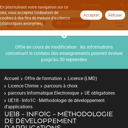
Aller à
En poursuivant votre navigation sur ce
site, vous acceptez l'utilisation de
Accepter
Refuser
cookies à des fins de mesure d'audience
Se connecter
(statistiques anonymes).
Offre en cours de modification : les informations
concernant le contenu des enseignements peuvent évoluer
jusqu’au 30 septembre
Accueil
Offre de formation
Licence (LMD)
Licence Chimie
parcours à choix
parcours Informatique Electronique
UE obligatoires
UE18 - Info1C - Méthodologie de développement
d'applications
UE18 - INFO1C - MÉTHODOLOGIE
DE DÉVELOPPEMENT
D'APPLICATIONS