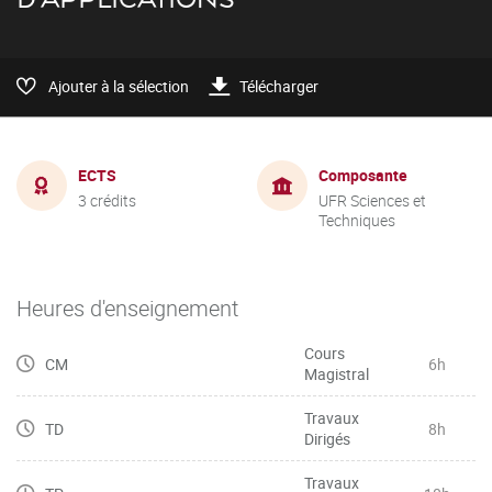
Ajouter à la sélection
Télécharger
ECTS
Composante
3 crédits
UFR Sciences et
Techniques
Heures d'enseignement
Cours
CM
6h
Magistral
Travaux
TD
8h
Dirigés
Travaux