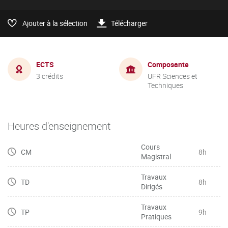
Ajouter à la sélection
Télécharger
ECTS
Composante
3 crédits
UFR Sciences et
Techniques
Heures d'enseignement
Cours
CM
8h
Magistral
Travaux
TD
8h
Dirigés
Travaux
TP
9h
Pratiques