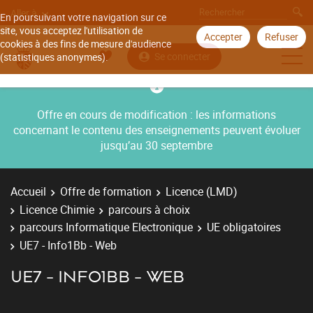
Aller à
En poursuivant votre navigation sur ce
site, vous acceptez l'utilisation de
Accepter
Refuser
cookies à des fins de mesure d'audience
Se connecter
(statistiques anonymes).
Offre en cours de modification : les informations
concernant le contenu des enseignements peuvent évoluer
jusqu’au 30 septembre
Accueil
Offre de formation
Licence (LMD)
Licence Chimie
parcours à choix
parcours Informatique Electronique
UE obligatoires
UE7 - Info1Bb - Web
UE7 - INFO1BB - WEB