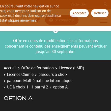
Aller à
En poursuivant votre navigation sur ce
site, vous acceptez l'utilisation de
Accepter
Refuser
cookies à des fins de mesure d'audience
Se connecter
(statistiques anonymes).
Offre en cours de modification : les informations
concernant le contenu des enseignements peuvent évoluer
jusqu’au 30 septembre
Accueil
Offre de formation
Licence (LMD)
Licence Chimie
parcours à choix
parcours Mathématique Informatique
UE à choix 1 : 1 parmi 2
option A
OPTION A