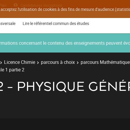
Plan
Candidatures inscriptions
 acceptez l'utilisation de cookies à des fins de mesure d'audience (statis
nsversale
Lire le référentiel commun des études
nformations concernant le contenu des enseignements peuvent év
Licence Chimie
parcours à choix
parcours Mathématique
e 1 partie 2
2 - PHYSIQUE GÉNÉ