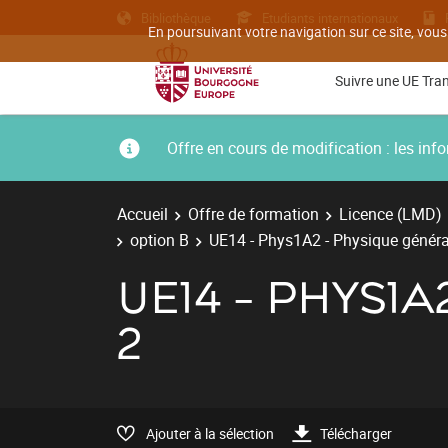
Bibliothèque
Etudiants internationaux
En poursuivant votre navigation sur ce site, vous
Suivre une UE Tra
Offre en cours de modification : les i
Accueil
Offre de formation
Licence (LMD)
option B
UE14 - Phys1A2 - Physique général
UE14 - PHYS1A
2
Ajouter à la sélection
Télécharger