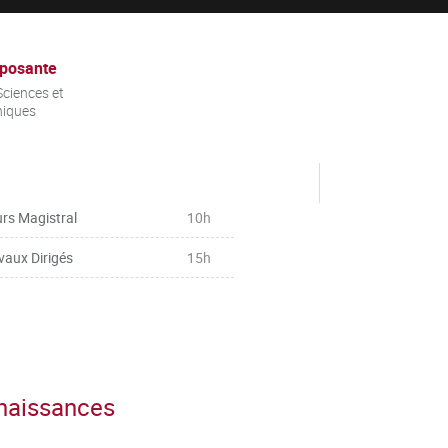
posante
ciences et
niques
rs Magistral
10h
vaux Dirigés
15h
nnaissances