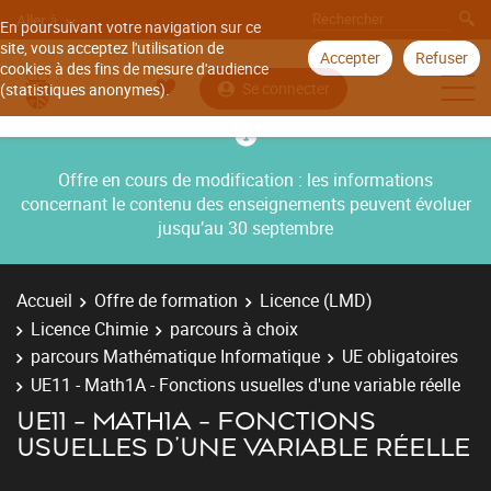
Aller à
En poursuivant votre navigation sur ce
site, vous acceptez l'utilisation de
Accepter
Refuser
cookies à des fins de mesure d'audience
Se connecter
(statistiques anonymes).
Offre en cours de modification : les informations
concernant le contenu des enseignements peuvent évoluer
jusqu’au 30 septembre
Accueil
Offre de formation
Licence (LMD)
Licence Chimie
parcours à choix
parcours Mathématique Informatique
UE obligatoires
UE11 - Math1A - Fonctions usuelles d'une variable réelle
UE11 - MATH1A - FONCTIONS
USUELLES D'UNE VARIABLE RÉELLE