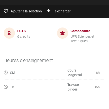
Ajouter à la sélection
Télécharger
ECTS
Composante
6 crédits
UFR Sciences et
Techniques
Heures d'enseignement
Cours
CM
16h
Magistral
Travaux
TD
36h
Dirigés