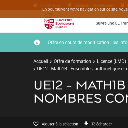
Bibliothèque
Etudiants internationaux
En poursuivant votre navigation sur ce site, vous
Suivre une UE Tra
Offre en cours de modification : les i
Accueil
Offre de formation
Licence (LMD)
UE12 - Math1B - Ensembles, arithmétique et
UE12 - MATH1
NOMBRES CO
Ajouter à la sélection
Télécharger