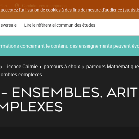
Plan
Candidatures inscriptions
 acceptez l'utilisation de cookies à des fins de mesure d'audience (statis
nsversale
Lire le référentiel commun des études
nformations concernant le contenu des enseignements peuvent év
Licence Chimie
parcours à choix
parcours Mathématique
 nombres complexes
B - ENSEMBLES, ARI
MPLEXES