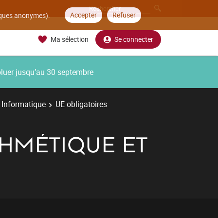
Accepter
Refuser
tiques anonymes).
Ma sélection
Se connecter
oluer jusqu’au 30 septembre
 Informatique
UE obligatoires
THMÉTIQUE ET