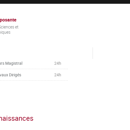
posante
ciences et
niques
rs Magistral
24h
vaux Dirigés
24h
nnaissances