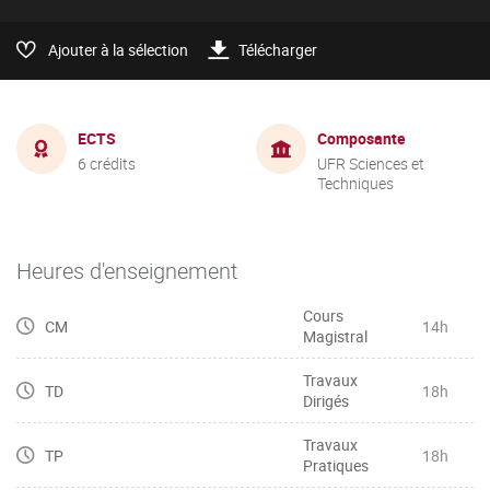
Ajouter à la sélection
Télécharger
ECTS
Composante
6 crédits
UFR Sciences et
Techniques
Heures d'enseignement
Cours
CM
14h
Magistral
Travaux
TD
18h
Dirigés
Travaux
TP
18h
Pratiques