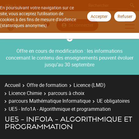
Aller à
En poursuivant votre navigation sur ce
site, vous acceptez l'utilisation de
Accepter
Refuser
cookies à des fins de mesure d'audience
Se connecter
(statistiques anonymes).
Offre en cours de modification : les informations
concernant le contenu des enseignements peuvent évoluer
jusqu’au 30 septembre
Accueil
Offre de formation
Licence (LMD)
Licence Chimie
parcours à choix
parcours Mathématique Informatique
UE obligatoires
UE5 - Info1A - Algorithmique et programmation
UE5 - INFO1A - ALGORITHMIQUE ET
PROGRAMMATION