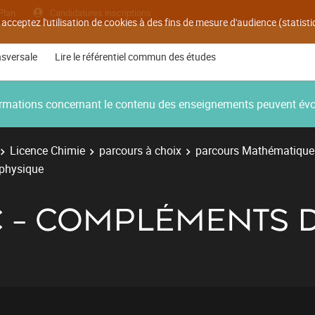
Plan
Candidatures inscriptions
 acceptez l'utilisation de cookies à des fins de mesure d'audience (statis
nsversale
Lire le référentiel commun des études
nformations concernant le contenu des enseignements peuvent év
Licence Chimie
parcours à choix
parcours Mathématique
 physique
C - COMPLÉMENTS 