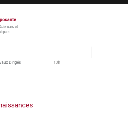
posante
ciences et
niques
vaux Dirigés
13h
nnaissances