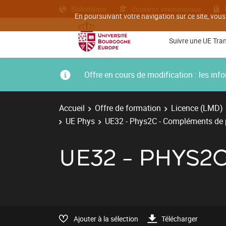
Bibliothèque
Etudiants internationaux
En poursuivant votre navigation sur ce site, vous
Suivre une UE Tra
Offre en cours de modification : les i
Accueil
Offre de formation
Licence (LMD)
UE Phys
UE32 - Phys2C - Compléments de
UE32 - PHYS2
Ajouter à la sélection
Télécharger