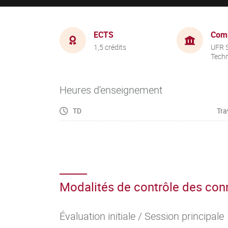
ECTS
Com
1,5 crédits
UFR S
Tech
Heures d'enseignement
TD
Tra
Modalités de contrôle des co
Évaluation initiale / Session principale