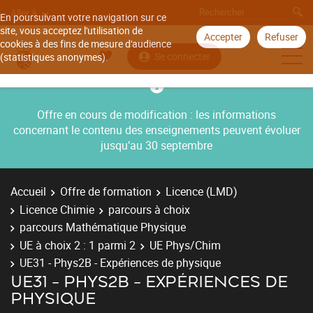
Aller à
En poursuivant votre navigation sur ce
site, vous acceptez l'utilisation de
Accepter
Refuser
cookies à des fins de mesure d'audience
Se connecter
(statistiques anonymes).
Offre en cours de modification : les informations
concernant le contenu des enseignements peuvent évoluer
jusqu’au 30 septembre
Accueil
Offre de formation
Licence (LMD)
Licence Chimie
parcours à choix
parcours Mathématique Physique
UE à choix 2 : 1 parmi 2
UE Phys/Chim
UE31 - Phys2B - Expériences de physique
UE31 - PHYS2B - EXPÉRIENCES DE
PHYSIQUE