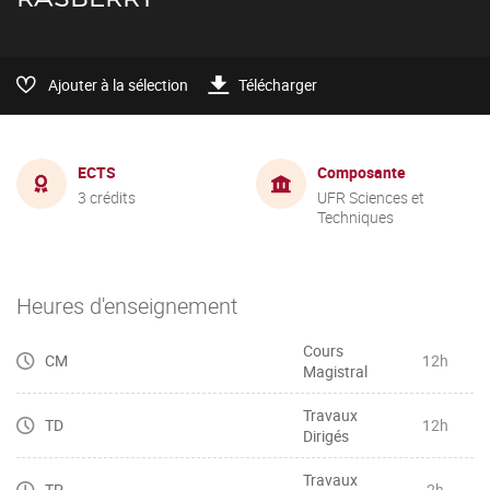
Ajouter à la sélection
Télécharger
ECTS
Composante
3 crédits
UFR Sciences et
Techniques
Heures d'enseignement
Cours
CM
12h
Magistral
Travaux
TD
12h
Dirigés
Travaux
TP
2h