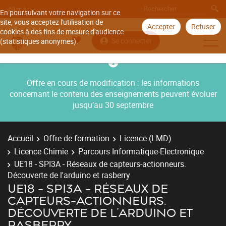
Aller à
En poursuivant votre navigation sur ce
site, vous acceptez l'utilisation de
Accepter
Refuser
cookies à des fins de mesure d'audience
Se connecter
(statistiques anonymes).
Offre en cours de modification : les informations
concernant le contenu des enseignements peuvent évoluer
jusqu’au 30 septembre
Accueil
Offre de formation
Licence (LMD)
Licence Chimie
Parcours Informatique-Electronique
UE18 - SPI3A - Réseaux de capteurs-actionneurs.
Découverte de l'arduino et rasberry
UE18 - SPI3A - RÉSEAUX DE
CAPTEURS-ACTIONNEURS.
DÉCOUVERTE DE L'ARDUINO ET
RASBERRY