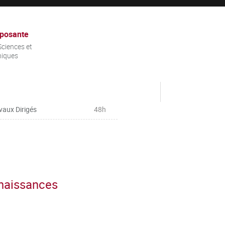
posante
ciences et
niques
vaux Dirigés
48h
nnaissances