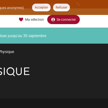
Accepter
Refuser
tiques anonymes).
Ma sélection
Se connecter
oluer jusqu’au 30 septembre
Physique
SIQUE