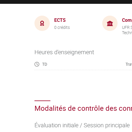
ECTS
Com
0 crédits
UFR S
Tech
Heures d'enseignement
TD
Tra
Modalités de contrôle des co
Évaluation initiale / Session principale