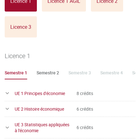
Licence 1
Licence 1 AGIL
Licence 2
Conditions pour accéder au statut d'AJAC
(étudiant ajourné
autorisé à composer dans l'année supérieure) :
L'étudiant doit avoir acquis au moins 18 ECTS par semestre
Licence 3
et validé les UE1, 2,3 et 4 de chaque semestre.
Licence 1
Semestre 1
Semestre 2
Semestre 3
Semestre 4
Sem
UE 1 Principes d'économie
8 crédits
UE 2 Histoire économique
6 crédits
UE 3 Statistiques appliquées
6 crédits
à l'économie