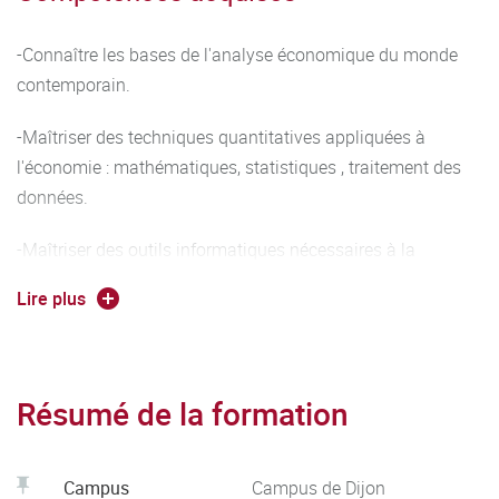
-Connaître les bases de l'analyse économique du monde
contemporain.
-Maîtriser des techniques quantitatives appliquées à
l'économie : mathématiques, statistiques , traitement des
données.
-Maîtriser des outils informatiques nécessaires à la
rédaction de rapports et au traitement des données :
Lire plus
bureautique, informatique appliquée aux statistiques.
-Comprendre et communiquer en anglais dans le cadre
d'échanges professionnels (anglais économique).
Résumé de la formation
- Avoir une culture générale solide mobilisable dans
l'optique d'une poursuite d'études ou dans la vie
Campus
Campus de Dijon