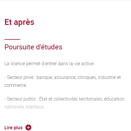
Et après
Poursuite d'études
La licence permet d'entrer dans la vie active :
- Secteur privé : banque, assurance, cliniques, industrie et
commerce...
- Secteur public : État et collectivités territoriales, éducation
nationale, hôpitaux...
-Quelques exemples de métiers : agent immobilier,
Lire plus
assistant de gestion, chargé de clientèle, conseiller