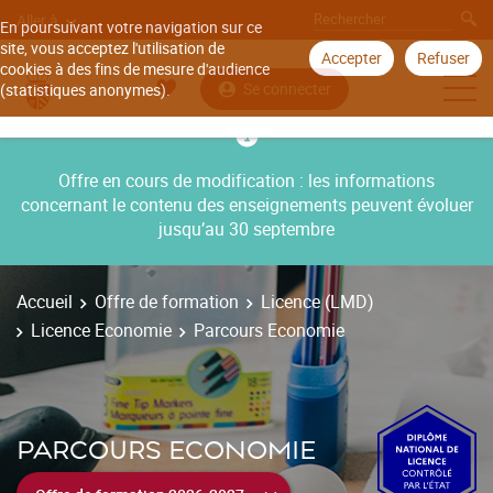
Aller à
En poursuivant votre navigation sur ce
site, vous acceptez l'utilisation de
Accepter
Refuser
cookies à des fins de mesure d'audience
Se connecter
(statistiques anonymes).
Offre en cours de modification : les informations
concernant le contenu des enseignements peuvent évoluer
jusqu’au 30 septembre
Accueil
Offre de formation
Licence (LMD)
Licence Economie
Parcours Economie
PARCOURS ECONOMIE