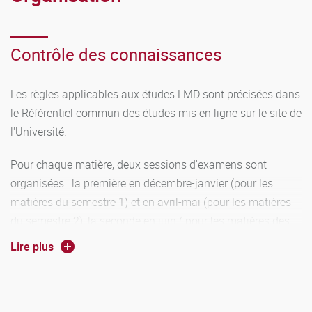
Contrôle des connaissances
Les règles applicables aux études LMD sont précisées dans
le Référentiel commun des études mis en ligne sur le site de
l'Université.
Pour chaque matière, deux sessions d'examens sont
organisées : la première en décembre-janvier (pour les
matières du semestre 1) et en avril-mai (pour les matières
du semestre 2), la seconde en juin ( pour les matières des
semestres 1 et 2).
Lire plus
Si la note obtenue à la seconde session est supérieure à la
note de CC (pour les matières avec CC), alors seule la note
de seconde session est prise en compte.