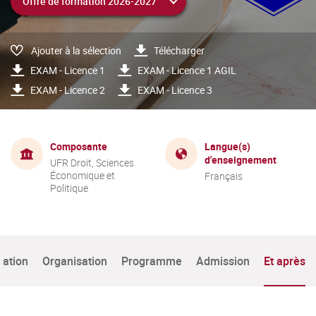
Ajouter à la sélection
Télécharger
EXAM - Licence 1
EXAM - Licence 1 AGIL
EXAM - Licence 2
EXAM - Licence 3
Composante
Langue(s)
d'enseignement
UFR Droit, Sciences
Économique et
Français
Politique
tation
Organisation
Programme
Admission
Et après