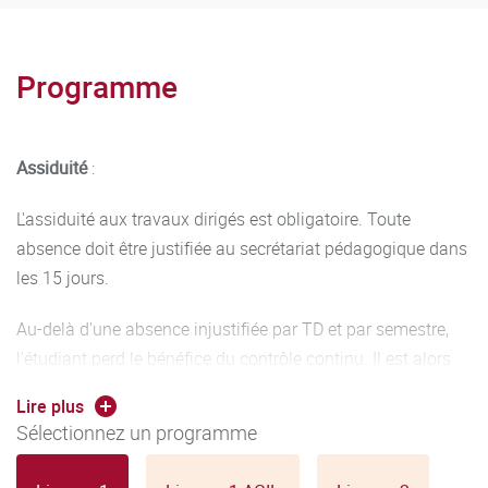
Si la note de LV2 est inférieure à la note de LV1, alors la
note de l'UE ne prend en compte que la note de LV1.
Programme
Assiduité
:
L'assiduité aux travaux dirigés est obligatoire. Toute
absence doit être justifiée au secrétariat pédagogique dans
les 15 jours.
Au-delà d'une absence injustifiée par TD et par semestre,
l'étudiant perd le bénéfice du contrôle continu. Il est alors
déclaré défaillant et aucun calcul de moyenne n'est fait
Lire plus
pour la ou les sessions concernées. Il est obligé de
Sélectionnez un programme
redoubler.