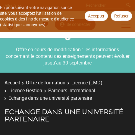
Aller à
En poursuivant votre navigation sur ce
site, vous acceptez l'utilisation de
Accepter
Refuser
cookies à des fins de mesure d'audience
Se connecter
(statistiques anonymes).
Offre en cours de modification : les informations
concernant le contenu des enseignements peuvent évoluer
jusqu’au 30 septembre
Accueil
Offre de formation
Licence (LMD)
Licence Gestion
Parcours International
Echange dans une université partenaire
ECHANGE DANS UNE UNIVERSITÉ
PARTENAIRE