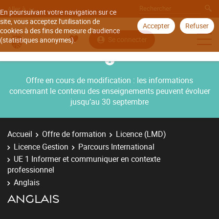
Aller à
En poursuivant votre navigation sur ce
site, vous acceptez l'utilisation de
Accepter
Refuser
cookies à des fins de mesure d'audience
Se connecter
(statistiques anonymes).
Offre en cours de modification : les informations
concernant le contenu des enseignements peuvent évoluer
jusqu’au 30 septembre
Accueil
Offre de formation
Licence (LMD)
Licence Gestion
Parcours International
UE 1 Informer et communiquer en contexte
professionnel
Anglais
ANGLAIS