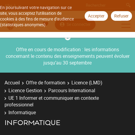
Aller à
En poursuivant votre navigation sur ce
site, vous acceptez l'utilisation de
Accepter
Refuser
cookies à des fins de mesure d'audience
Se connecter
(statistiques anonymes).
Offre en cours de modification : les informations
concernant le contenu des enseignements peuvent évoluer
jusqu’au 30 septembre
Accueil
Offre de formation
Licence (LMD)
Licence Gestion
Parcours International
UE 1 Informer et communiquer en contexte
professionnel
Informatique
INFORMATIQUE