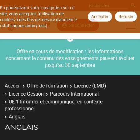
Aller à
En poursuivant votre navigation sur ce
site, vous acceptez l'utilisation de
Accepter
Refuser
cookies à des fins de mesure d'audience
Se connecter
(statistiques anonymes).
Offre en cours de modification : les informations
concernant le contenu des enseignements peuvent évoluer
jusqu’au 30 septembre
Accueil
Offre de formation
Licence (LMD)
Licence Gestion
Parcours International
UE 1 Informer et communiquer en contexte
professionnel
Anglais
ANGLAIS