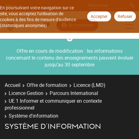
Aller à
En poursuivant votre navigation sur ce
site, vous acceptez l'utilisation de
Accepter
Refuser
cookies à des fins de mesure d'audience
Se connecter
(statistiques anonymes).
Offre en cours de modification : les informations
concernant le contenu des enseignements peuvent évoluer
jusqu’au 30 septembre
Accueil
Offre de formation
Licence (LMD)
Licence Gestion
Parcours International
UE 1 Informer et communiquer en contexte
professionnel
Système d'information
SYSTÈME D'INFORMATION