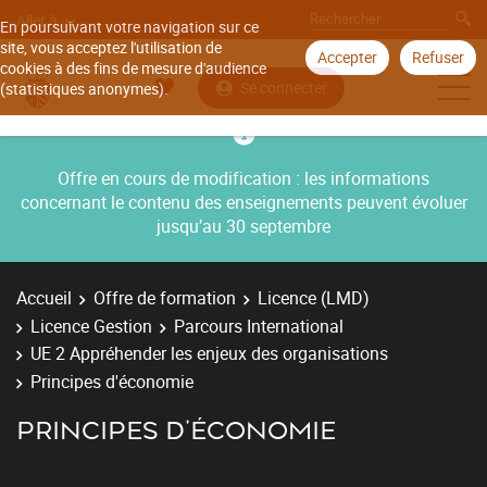
Aller à
En poursuivant votre navigation sur ce
site, vous acceptez l'utilisation de
Accepter
Refuser
cookies à des fins de mesure d'audience
Se connecter
(statistiques anonymes).
Offre en cours de modification : les informations
concernant le contenu des enseignements peuvent évoluer
jusqu’au 30 septembre
Accueil
Offre de formation
Licence (LMD)
Licence Gestion
Parcours International
UE 2 Appréhender les enjeux des organisations
Principes d'économie
PRINCIPES D'ÉCONOMIE