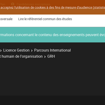
Plan
Candidatures inscriptions
 acceptez l'utilisation de cookies à des fins de mesure d'audience (statis
nsversale
Lire le référentiel commun des études
nformations concernant le contenu des enseignements peuvent év
Licence Gestion
Parcours International
 humain de l'organisation
GRH