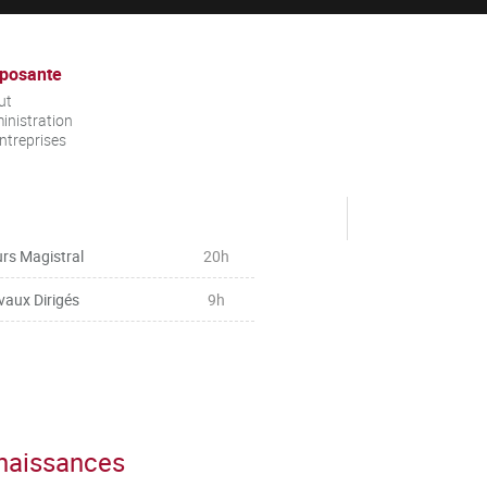
posante
ut
inistration
ntreprises
rs Magistral
20h
vaux Dirigés
9h
nnaissances