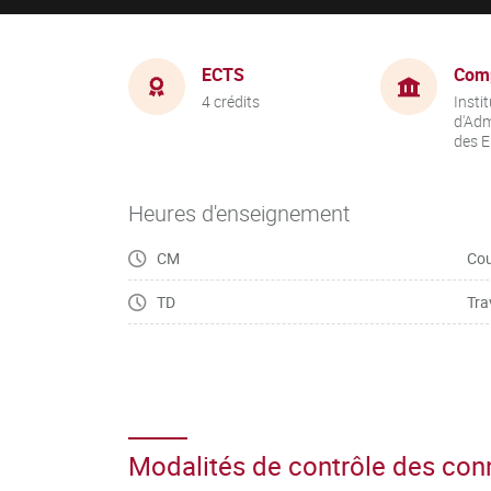
ECTS
Com
4 crédits
Instit
d'Adm
des E
Heures d'enseignement
CM
Cou
TD
Tra
Modalités de contrôle des co