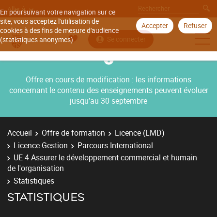
Aller à
En poursuivant votre navigation sur ce
site, vous acceptez l'utilisation de
Accepter
Refuser
cookies à des fins de mesure d'audience
Se connecter
(statistiques anonymes).
Offre en cours de modification : les informations
concernant le contenu des enseignements peuvent évoluer
jusqu’au 30 septembre
Accueil
Offre de formation
Licence (LMD)
Licence Gestion
Parcours International
UE 4 Assurer le développement commercial et humain
de l'organisation
Statistiques
STATISTIQUES