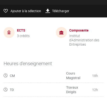
Ajouter à la sélection
Télécharger
ECTS
Composante
3 crédits
Institut
d'Administration des
Entreprises
Heures d'enseignement
Cours
CM
18h
Magistral
Travaux
TD
12h
Dirigés