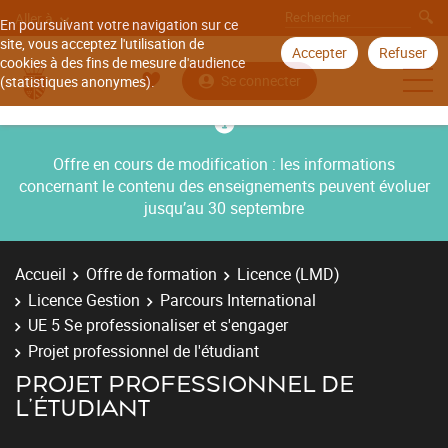
Aller à
En poursuivant votre navigation sur ce
site, vous acceptez l'utilisation de
Accepter
Refuser
cookies à des fins de mesure d'audience
Se connecter
(statistiques anonymes).
Offre en cours de modification : les informations
concernant le contenu des enseignements peuvent évoluer
jusqu’au 30 septembre
Accueil
Offre de formation
Licence (LMD)
Licence Gestion
Parcours International
UE 5 Se professionaliser et s'engager
Projet professionnel de l'étudiant
PROJET PROFESSIONNEL DE
L'ÉTUDIANT