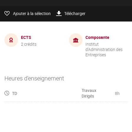
Ajouter à la sélection
Télécharger
ECTS
Composante
2 crédits
Institut
d'Administration des
Entreprises
Heures d'enseignement
Travaux
TD
8h
Dirigés