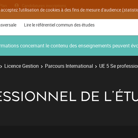
Plan
Candidatures inscriptions
 acceptez l'utilisation de cookies à des fins de mesure d'audience (statis
nsversale
Lire le référentiel commun des études
nformations concernant le contenu des enseignements peuvent év
Licence Gestion
Parcours International
UE 5 Se professio
SSIONNEL DE L'ÉT