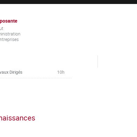
posante
ut
inistration
ntreprises
vaux Dirigés
10h
nnaissances