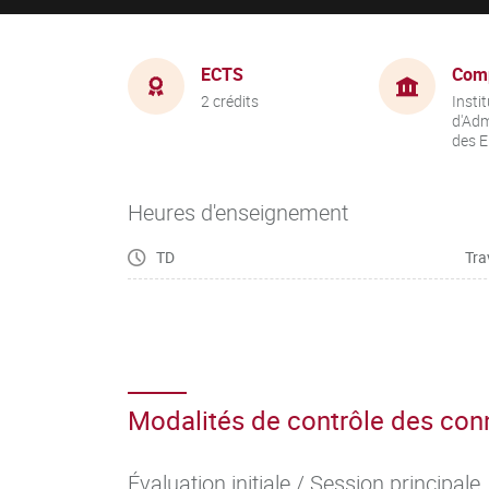
ECTS
Com
2 crédits
Instit
d'Adm
des E
Heures d'enseignement
TD
Tra
Modalités de contrôle des co
Évaluation initiale / Session principale