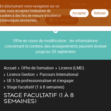
Aller à
En poursuivant votre navigation sur ce
site, vous acceptez l'utilisation de
Accepter
Refuser
cookies à des fins de mesure d'audience
Se connecter
(statistiques anonymes).
Offre en cours de modification : les informations
concernant le contenu des enseignements peuvent évoluer
jusqu’au 30 septembre
Accueil
Offre de formation
Licence (LMD)
Licence Gestion
Parcours International
UE 5 Se professionnaliser et s'engager
Stage facultatif (1 à 8 semaines)
STAGE FACULTATIF (1 À 8
SEMAINES)