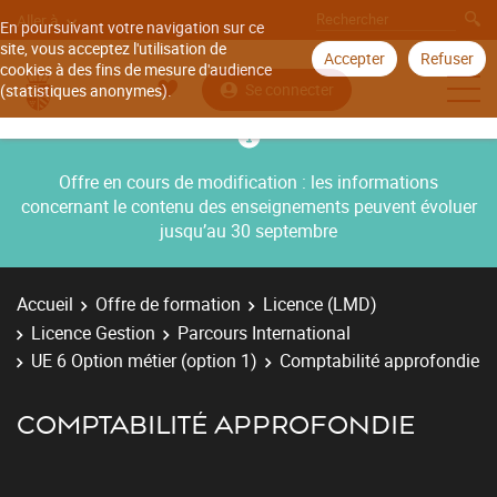
Aller à
En poursuivant votre navigation sur ce
site, vous acceptez l'utilisation de
Accepter
Refuser
cookies à des fins de mesure d'audience
Se connecter
(statistiques anonymes).
Offre en cours de modification : les informations
concernant le contenu des enseignements peuvent évoluer
jusqu’au 30 septembre
Accueil
Offre de formation
Licence (LMD)
Licence Gestion
Parcours International
UE 6 Option métier (option 1)
Comptabilité approfondie
COMPTABILITÉ APPROFONDIE