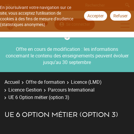
Aller à
En poursuivant votre navigation sur ce
site, vous acceptez l'utilisation de
Accepter
Refuser
cookies à des fins de mesure d'audience
Se connecter
(statistiques anonymes).
Offre en cours de modification : les informations
concernant le contenu des enseignements peuvent évoluer
jusqu’au 30 septembre
Accueil
Offre de formation
Licence (LMD)
Licence Gestion
Parcours International
UE 6 Option métier (option 3)
UE 6 OPTION MÉTIER (OPTION 3)