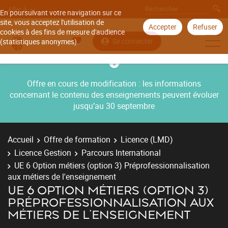
Aller à
En poursuivant votre navigation sur ce
site, vous acceptez l'utilisation de
Accepter
Refuser
cookies à des fins de mesure d'audience
Se connecter
(statistiques anonymes).
Offre en cours de modification : les informations
concernant le contenu des enseignements peuvent évoluer
jusqu’au 30 septembre
Accueil
Offre de formation
Licence (LMD)
Licence Gestion
Parcours International
UE 6 Option métiers (option 3) Préprofessionnalisation
aux métiers de l'enseignement
UE 6 OPTION MÉTIERS (OPTION 3)
PRÉPROFESSIONNALISATION AUX
MÉTIERS DE L'ENSEIGNEMENT