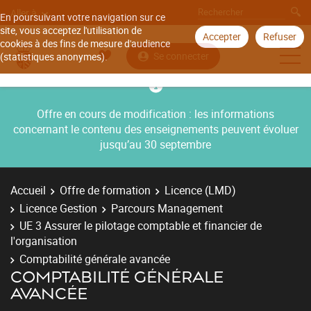
Aller à
En poursuivant votre navigation sur ce
site, vous acceptez l'utilisation de
Accepter
Refuser
cookies à des fins de mesure d'audience
Se connecter
(statistiques anonymes).
Offre en cours de modification : les informations
concernant le contenu des enseignements peuvent évoluer
jusqu’au 30 septembre
Accueil
Offre de formation
Licence (LMD)
Licence Gestion
Parcours Management
UE 3 Assurer le pilotage comptable et financier de
l'organisation
Comptabilité générale avancée
COMPTABILITÉ GÉNÉRALE
AVANCÉE