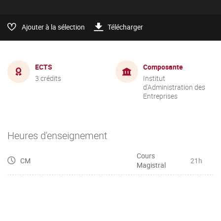
Ajouter à la sélection
Télécharger
ECTS
Composante
3 crédits
Institut
d'Administration des
Entreprises
Heures d'enseignement
Cours
CM
21h
Magistral