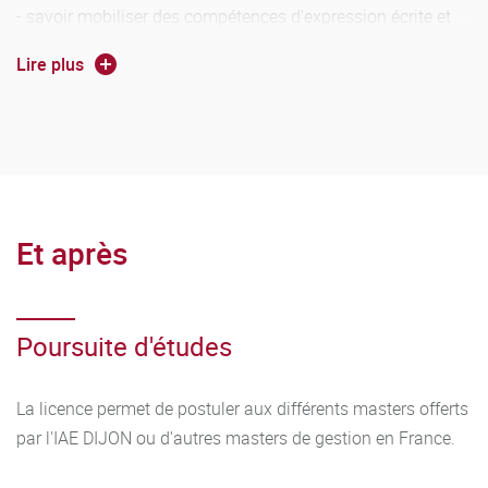
- savoir mobiliser des compétences d'expression écrite et
orale en français et en anglais afin de pouvoir argumenter
Lire plus
un raisonnement,
- disposer d'un niveau de culture générale et témoigner d'un
intérêt pour les questions sociétales,
- disposer de capacités de travail et de réflexion, collectives
et en autonomie,
Et après
- avoir un intérêt pour le monde de l'entreprise et les
domaines socio-économiques et managériaux.
Poursuite d'études
La licence permet de postuler aux différents masters offerts
par l'IAE DIJON ou d'autres masters de gestion en France.