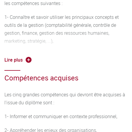
de la L1 Gestion - accès sur sélection) et le parcours en
les compétences suivantes :
apprentissage "métiers du chiffre" en Licence 3 (accès sur
1- Connaître et savoir utiliser les principaux concepts et
sélection).
outils de la gestion (comptabilité générale, contrôle de
gestion, finance, gestion des ressources humaines,
marketing, stratégie, ...),
2- Maîtriser les techniques quantitatives appliquées à la
Lire plus
gestion (mathématiques, statistiques, ....),
Compétences acquises
3- Maîtriser les outils informatiques nécessaires à la
rédaction de rapports écrits et au traitement des données
(bureautique, informatique, traitement de données),
Les cinq grandes compétences qui devront être acquises à
l'issue du diplôme sont :
4- Communiquer de façon efficace à l'écrit et à l'oral, savoir
travailler en équipe,
1- Informer et communiquer en contexte professionnel,
5- Comprendre et communiquer en anglais dans le cadre
2- Appréhender les enjeux des organisations,