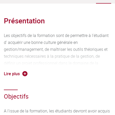
Présentation
Les objectifs de la formation sont de permettre à l'étudiant
d' acquérir une bonne culture générale en
gestion/management, de maîtriser les outils théoriques et
techniques nécessaires à la pratique de la gestion, de
définir un projet professionnel dans le domaine de la
gestion et de développer les capacités d'analyse et de
Lire plus
synthèse indispensables à l'entrée dans la vie
professionnelle ou à la poursuite d'une formation au sein
d'un master.
Objectifs
La formation à trois parcours : Le parcours management, le
parcours international (qui démarre au deuxième semestre
A l'issue de la formation, les étudiants devront avoir acquis