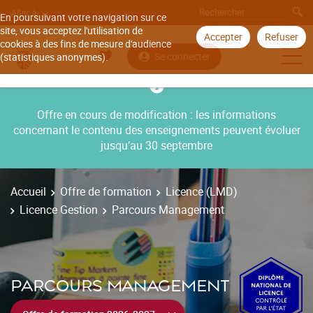
Aller à
En poursuivant votre navigation sur ce
site, vous acceptez l'utilisation de
Accepter
Refuser
cookies à des fins de mesure d'audience
Se connecter
(statistiques anonymes).
Offre en cours de modification : les informations
concernant le contenu des enseignements peuvent évoluer
jusqu’au 30 septembre
Accueil
Offre de formation
Licence (LMD)
Licence Gestion
Parcours Management
PARCOURS MANAGEMENT