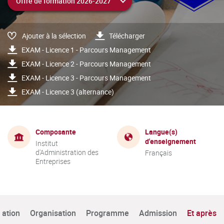
Ajouter à la sélection
Télécharger
EXAM - Licence 1 - Parcours Management
EXAM - Licence 2 - Parcours Management
EXAM - Licence 3 - Parcours Management
EXAM - Licence 3 (alternance)
Composante
Langue(s)
d'enseignement
Institut
d'Administration des
Français
Entreprises
tation
Organisation
Programme
Admission
Et après