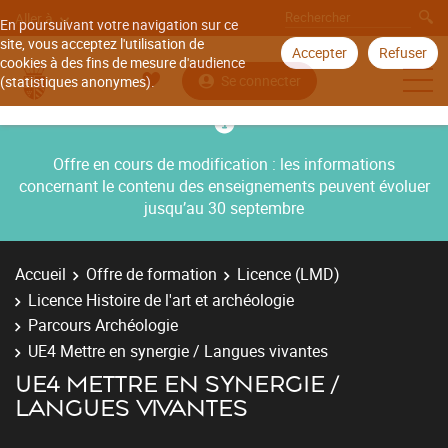
Aller à
En poursuivant votre navigation sur ce
site, vous acceptez l'utilisation de
Accepter
Refuser
cookies à des fins de mesure d'audience
Se connecter
(statistiques anonymes).
Offre en cours de modification : les informations
concernant le contenu des enseignements peuvent évoluer
jusqu’au 30 septembre
Accueil
Offre de formation
Licence (LMD)
Licence Histoire de l'art et archéologie
Parcours Archéologie
UE4 Mettre en synergie / Langues vivantes
UE4 METTRE EN SYNERGIE /
LANGUES VIVANTES