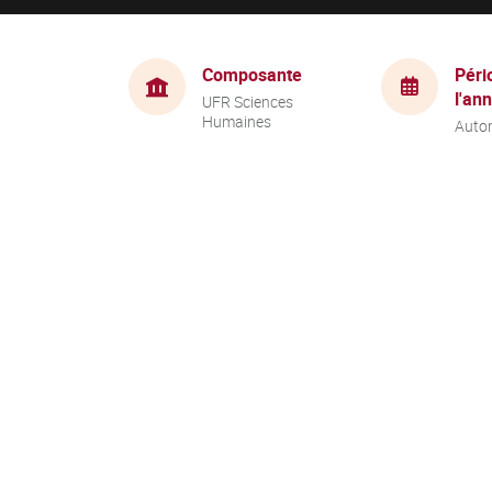
Composante
Péri
l'an
UFR Sciences
Humaines
Auto