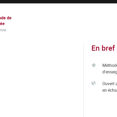
ode de
née
mne
En bref
Méthod
d'ensei
Ouvert 
en éch