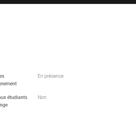
es
En présence
gnement
aux étudiants
Non
ange