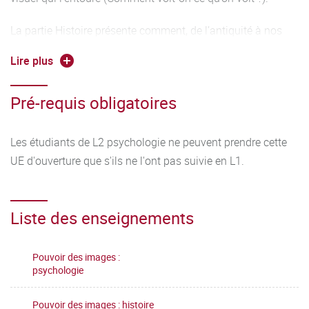
La partie Histoire présente comment, de l’antiquité à nos
jours, les groupes humains ont utilisé les images à des fins
Lire plus
de propagande.
Pré-requis obligatoires
Tout public, sauf indication contraire selon la filière.
Cette UE n’est pas accessible aux étudiants ayant suivi
Les étudiants de L2 psychologie ne peuvent prendre cette
l’UEO « Pouvoirs des images » en L1.
UE d'ouverture que s'ils ne l'ont pas suivie en L1.
Liste des enseignements
Pouvoir des images :
psychologie
Pouvoir des images : histoire