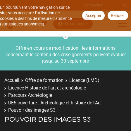
Aller à
En poursuivant votre navigation sur ce
site, vous acceptez l'utilisation de
Accepter
Refuser
cookies à des fins de mesure d'audience
Se connecter
(statistiques anonymes).
Offre en cours de modification : les informations
concernant le contenu des enseignements peuvent évoluer
jusqu’au 30 septembre
Accueil
Offre de formation
Licence (LMD)
Licence Histoire de l'art et archéologie
Parcours Archéologie
UE5 ouverture : Archéologie et histoire de l'Art
Pouvoir des images S3
POUVOIR DES IMAGES S3