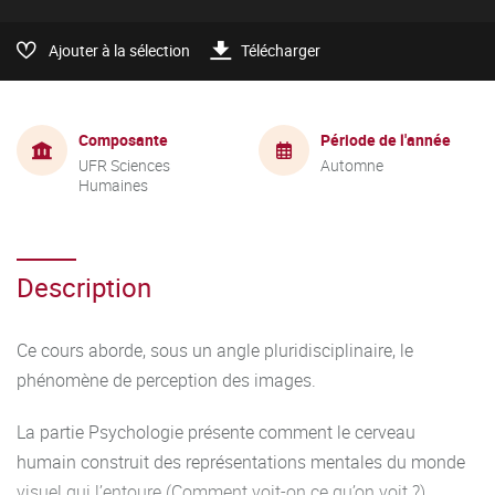
Ajouter à la sélection
Télécharger
Composante
Période de l'année
UFR Sciences
Automne
Humaines
Description
Ce cours aborde, sous un angle pluridisciplinaire, le
phénomène de perception des images.
La partie Psychologie présente comment le cerveau
humain construit des représentations mentales du monde
visuel qui l’entoure (Comment voit-on ce qu’on voit ?).