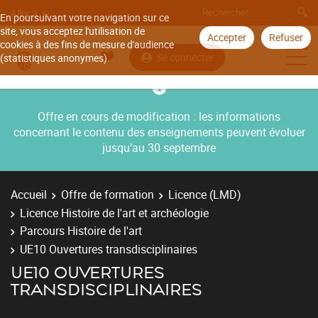
Aller à
En poursuivant votre navigation sur ce
site, vous acceptez l'utilisation de
Accepter
Refuser
cookies à des fins de mesure d'audience
Se connecter
(statistiques anonymes).
Offre en cours de modification : les informations
concernant le contenu des enseignements peuvent évoluer
jusqu’au 30 septembre
Accueil
Offre de formation
Licence (LMD)
Licence Histoire de l'art et archéologie
Parcours Histoire de l'art
UE10 Ouvertures transdisciplinaires
UE10 OUVERTURES
TRANSDISCIPLINAIRES