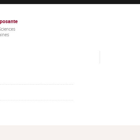
posante
Sciences
ines