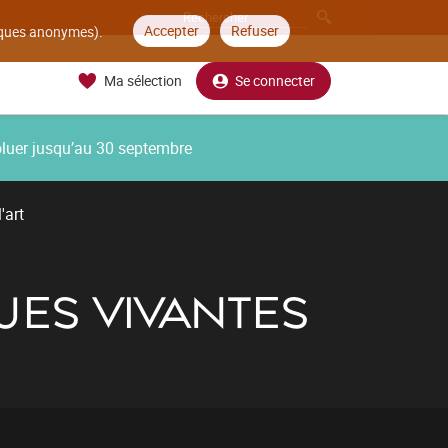
Accepter
Refuser
tiques anonymes).
Ma sélection
Se connecter
oluer jusqu’au 30 septembre
'art
UES VIVANTES