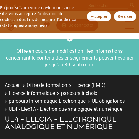
Aller à
En poursuivant votre navigation sur ce
site, vous acceptez l'utilisation de
Accepter
Refuser
cookies à des fins de mesure d'audience
Se connecter
(statistiques anonymes).
Offre en cours de modification : les informations
concernant le contenu des enseignements peuvent évoluer
jusqu’au 30 septembre
Accueil
Offre de formation
Licence (LMD)
Licence Informatique
parcours à choix
parcours Informatique Electronique
UE obligatoires
UE4 - Elec1A - Electronique analogique et numérique
UE4 - ELEC1A - ELECTRONIQUE
ANALOGIQUE ET NUMÉRIQUE