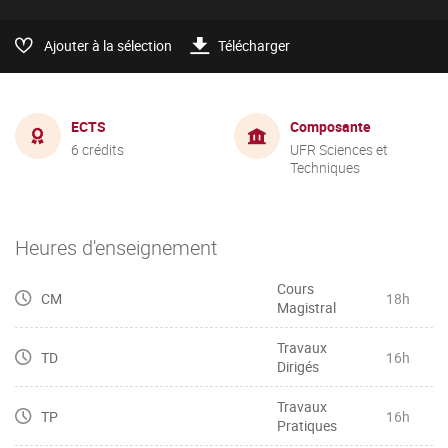
Ajouter à la sélection
Télécharger
ECTS
Composante
6 crédits
UFR Sciences et
Techniques
Heures d'enseignement
Cours
CM
18h
Magistral
Travaux
TD
16h
Dirigés
Travaux
TP
16h
Pratiques