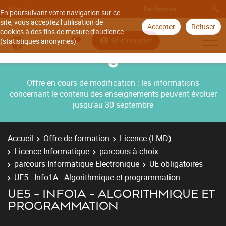
Aller à
En poursuivant votre navigation sur ce
site, vous acceptez l'utilisation de
Accepter
Refuser
cookies à des fins de mesure d'audience
Se connecter
(statistiques anonymes).
Offre en cours de modification : les informations
concernant le contenu des enseignements peuvent évoluer
jusqu’au 30 septembre
Accueil
Offre de formation
Licence (LMD)
Licence Informatique
parcours à choix
parcours Informatique Electronique
UE obligatoires
UE5 - Info1A - Algorithmique et programmation
UE5 - INFO1A - ALGORITHMIQUE ET
PROGRAMMATION