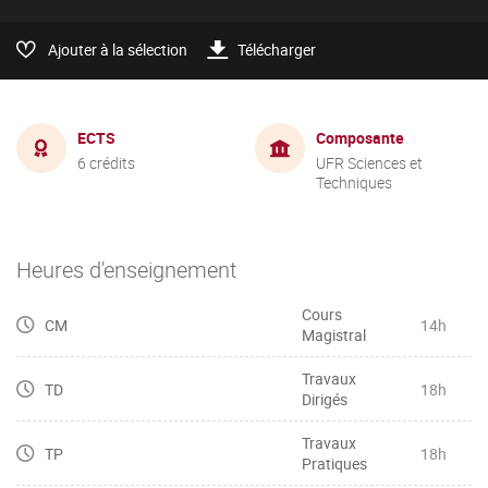
Ajouter à la sélection
Télécharger
ECTS
Composante
6 crédits
UFR Sciences et
Techniques
Heures d'enseignement
Cours
CM
14h
Magistral
Travaux
TD
18h
Dirigés
Travaux
TP
18h
Pratiques