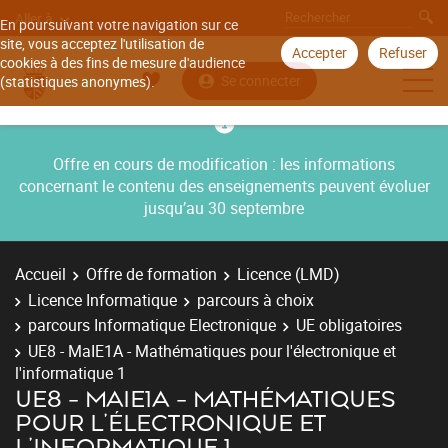
Aller à
En poursuivant votre navigation sur ce
site, vous acceptez l'utilisation de
Accepter
Refuser
cookies à des fins de mesure d'audience
Se connecter
(statistiques anonymes).
Offre en cours de modification : les informations
concernant le contenu des enseignements peuvent évoluer
jusqu’au 30 septembre
Accueil
Offre de formation
Licence (LMD)
Licence Informatique
parcours à choix
parcours Informatique Electronique
UE obligatoires
UE8 - MaIE1A - Mathématiques pour l'électronique et
l'informatique 1
UE8 - MAIE1A - MATHÉMATIQUES
POUR L'ÉLECTRONIQUE ET
L'INFORMATIQUE 1