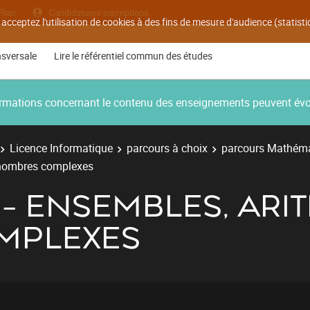
Plan
Candidatures inscriptions
 acceptez l'utilisation de cookies à des fins de mesure d'audience (statis
nsversale
Lire le référentiel commun des études
nformations concernant le contenu des enseignements peuvent év
Licence Informatique
parcours à choix
parcours Mathéma
 nombres complexes
B - ENSEMBLES, ARI
MPLEXES