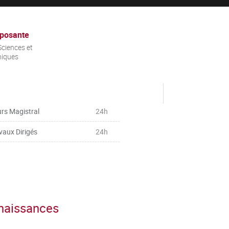
posante
ciences et
niques
rs Magistral
24h
vaux Dirigés
24h
nnaissances