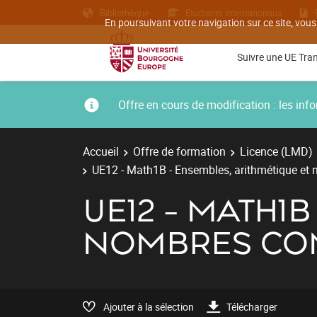
Bibliothèque
Etudiants internationaux
En poursuivant votre navigation sur ce site, vous
Suivre une UE Tra
Offre en cours de modification : les i
Accueil
Offre de formation
Licence (LMD)
UE12 - Math1B - Ensembles, arithmétique et
UE12 - MATH1
NOMBRES CO
Ajouter à la sélection
Télécharger