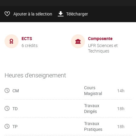
Ajouter à la sélection
Télécharger
ECTS
Composante
6 crédits
UFR Sciences et
Techniques
Heures d'enseignement
Cours
CM
14h
Magistral
Travaux
TD
18h
Dirigés
Travaux
TP
18h
Pratiques