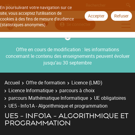
Aller à
En poursuivant votre navigation sur ce
site, vous acceptez l'utilisation de
Accepter
Refuser
cookies à des fins de mesure d'audience
Se connecter
(statistiques anonymes).
Offre en cours de modification : les informations
concernant le contenu des enseignements peuvent évoluer
jusqu’au 30 septembre
Accueil
Offre de formation
Licence (LMD)
Licence Informatique
parcours à choix
parcours Mathématique Informatique
UE obligatoires
UE5 - Info1A - Algorithmique et programmation
UE5 - INFO1A - ALGORITHMIQUE ET
PROGRAMMATION