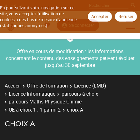
Aller à
En poursuivant votre navigation sur ce
site, vous acceptez l'utilisation de
Accepter
Refuser
cookies à des fins de mesure d'audience
Se connecter
(statistiques anonymes).
Offre en cours de modification : les informations
concernant le contenu des enseignements peuvent évoluer
jusqu’au 30 septembre
Accueil
Offre de formation
Licence (LMD)
Licence Informatique
parcours à choix
parcours Maths Physique Chimie
UE à choix 1 : 1 parmi 2
choix A
CHOIX A