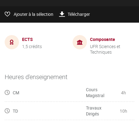
Ajouter à la sélection
Télécharger
ECTS
Composante
1,5 crédits
UFR Sciences et
Techniques
Heures d'enseignement
Cours
CM
4h
Magistral
Travaux
TD
10h
Dirigés