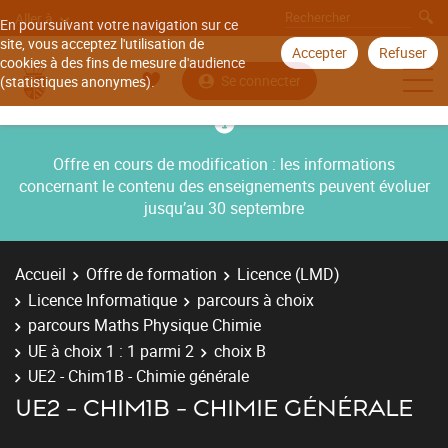
Aller à
En poursuivant votre navigation sur ce
site, vous acceptez l'utilisation de
Accepter
Refuser
cookies à des fins de mesure d'audience
Se connecter
(statistiques anonymes).
Offre en cours de modification : les informations
concernant le contenu des enseignements peuvent évoluer
jusqu’au 30 septembre
Accueil
Offre de formation
Licence (LMD)
Licence Informatique
parcours à choix
parcours Maths Physique Chimie
UE à choix 1 : 1 parmi 2
choix B
UE2 - Chim1B - Chimie générale
UE2 - CHIM1B - CHIMIE GÉNÉRALE