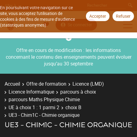
Aller à
En poursuivant votre navigation sur ce
site, vous acceptez l'utilisation de
Accepter
Refuser
cookies à des fins de mesure d'audience
Se connecter
(statistiques anonymes).
Offre en cours de modification : les informations
concernant le contenu des enseignements peuvent évoluer
jusqu’au 30 septembre
Accueil
Offre de formation
Licence (LMD)
Licence Informatique
parcours à choix
parcours Maths Physique Chimie
UE à choix 1 : 1 parmi 2
choix B
UE3 - Chim1C - Chimie organique
UE3 - CHIM1C - CHIMIE ORGANIQUE