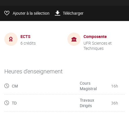
Ajouter à la sélection
Télécharger
ECTS
Composante
6 crédits
UFR Sciences et
Techniques
Heures d'enseignement
Cours
CM
16h
Magistral
Travaux
TD
36h
Dirigés