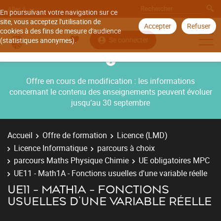
Aller à
En poursuivant votre navigation sur ce
site, vous acceptez l'utilisation de
Accepter
Refuser
cookies à des fins de mesure d'audience
Se connecter
(statistiques anonymes).
Offre en cours de modification : les informations
concernant le contenu des enseignements peuvent évoluer
jusqu’au 30 septembre
Accueil
Offre de formation
Licence (LMD)
Licence Informatique
parcours à choix
parcours Maths Physique Chimie
UE obligatoires MPC
UE11 - Math1A - Fonctions usuelles d'une variable réelle
UE11 - MATH1A - FONCTIONS
USUELLES D'UNE VARIABLE RÉELLE